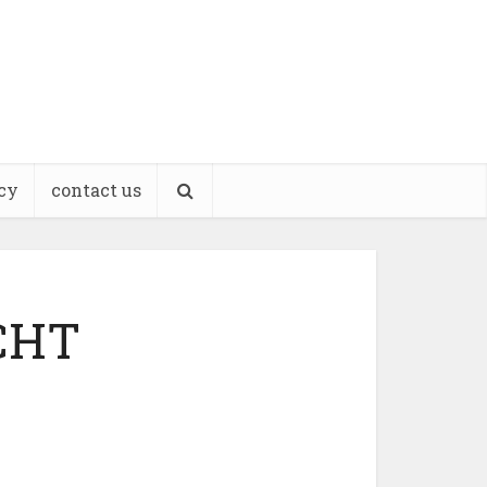
cy
contact us
CHT