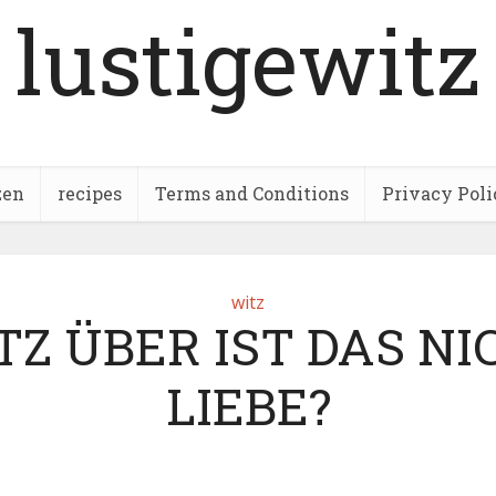
lustigewitz
zen
recipes
Terms and Conditions
Privacy Poli
witz
TZ ÜBER IST DAS NI
LIEBE?