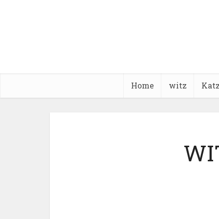
Home
witz
Kat
WI