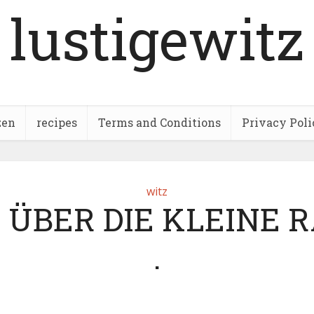
lustigewitz
zen
recipes
Terms and Conditions
Privacy Poli
witz
 ÜBER DIE KLEINE 
.