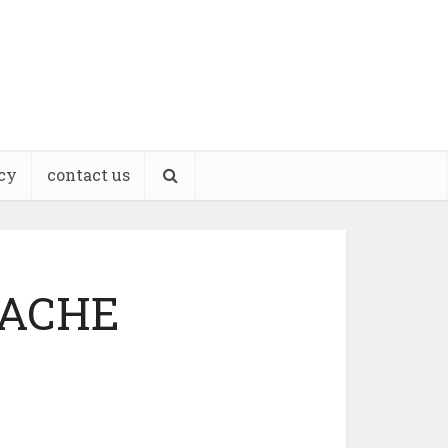
cy
contact us
RACHE