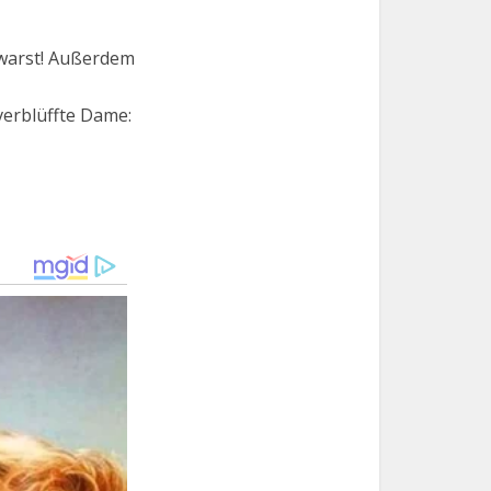
s warst! Außerdem
 verblüffte Dame: