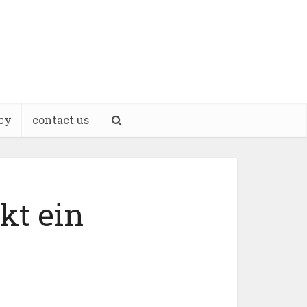
cy
contact us
kt ein