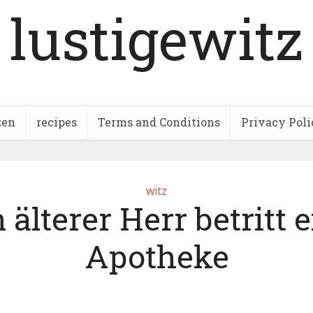
lustigewitz
zen
recipes
Terms and Conditions
Privacy Poli
witz
 älterer Herr betritt 
Apotheke